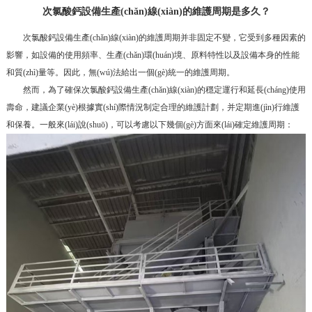
次氯酸鈣設備生產(chǎn)線(xiàn)的維護周期是多久？
次氯酸鈣設備生產(chǎn)線(xiàn)的維護周期并非固定不變，它受到多種因素的
影響，如設備的使用頻率、生產(chǎn)環(huán)境、原料特性以及設備本身的性能
和質(zhì)量等。因此，無(wú)法給出一個(gè)統一的維護周期。
然而，為了確保次氯酸鈣設備生產(chǎn)線(xiàn)的穩定運行和延長(cháng)使用
壽命，建議企業(yè)根據實(shí)際情況制定合理的維護計劃，并定期進(jìn)行維護
和保養。一般來(lái)說(shuō)，可以考慮以下幾個(gè)方面來(lái)確定維護周期：