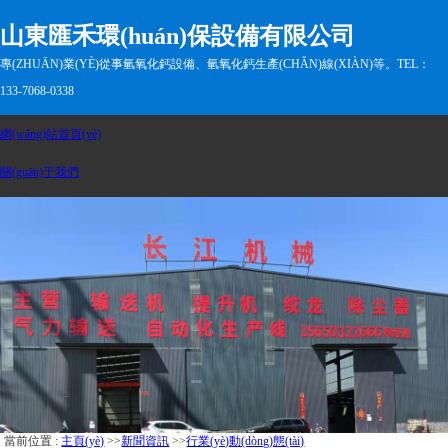
山東匯禾環(huán)保設備有限公司
專(ZHUĀN)業(YÈ)從事氫氧化鈣設備、氫氧化鈣生產(CHǍN)線(XIÀN)等。TEL：
133-7068-0338
網(wǎng)站首頁(yè)
關(guān)于我們
產(chǎn)品展示
新聞資訊
視頻展示
在線(xiàn)留言
聯(lián)系我們
當前位置 :
主頁(yè)
>>
新聞資訊
>>
行業(yè)動(dòng)態(tài)