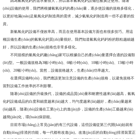
因為氫氧化鈣的需求量很大，所以基本氫氧化鈣設備也被廣泛使用。隨著
(zhù)設備的使用，我們將根據氫氧化鈣的產(chǎn)量，逐步使設備的規格多樣化，
以更好地滿(mǎn)足氫氧化鈣制造商的需求，減少氫氧化鈣制造商一些不必要的投
資。
新氫氧化鈣設備不僅效率高，而且在使用基本設備方面也有很多技巧。用這
種設備生產(chǎn)的氫氧化鈣質(zhì)量很好。我們知道氫氧化鈣鈣粉的顆粒越細越
好，所以設備的生產(chǎn)規格也非常多樣化。
不同規模的氫氧化鈣廠(chǎng)家可以根據自己的產(chǎn)量選擇合適的設備類
(lèi)型。一般設備規格為3噸/小時(shí)、6噸/小時(shí)、10噸/小時(shí)、15噸/小時
(shí)、20噸/小時(shí)。當然，設備規格越大，生產(chǎn)功率越大。
在選擇設備時(shí)，我們應該更加注意設備的生產(chǎn)規格，以避免規格不
當對設備工作效率的不利影響。
隨著(zhù)設備的升級換代，設備的成品質(zhì)量和耐磨性越來(lái)越高，氫氧
化鈣設備成品的白度和細度越來(lái)越大，均勻度越來(lái)越好，產(chǎn)量越來
(lái)越高，隨著(zhù)設備在工業(yè)上的進(jìn)步，設備的生產(chǎn)工藝越來(lái)
越簡(jiǎn)化，環(huán)保節能。
目前市場(chǎng)上常見(jiàn)的有三代設備，這些設備從第三代開(kāi)始就有
自動(dòng)排渣的功能，每一代都有改進(jìn)。改進(jìn)后的自動(dòng)排渣裝置正