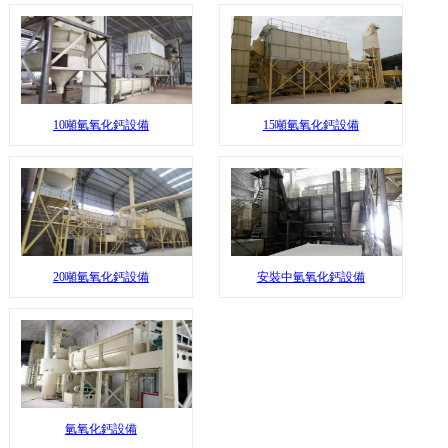
10噸氫氧化鈣設備
15噸氫氧化鈣設備
20噸氫氧化鈣設備
安裝中氫氧化鈣設備
氫氧化鈣設備